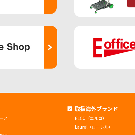
報
取扱海外ブランド
ース
ELCO（エルコ）
Laurel（ローレル）