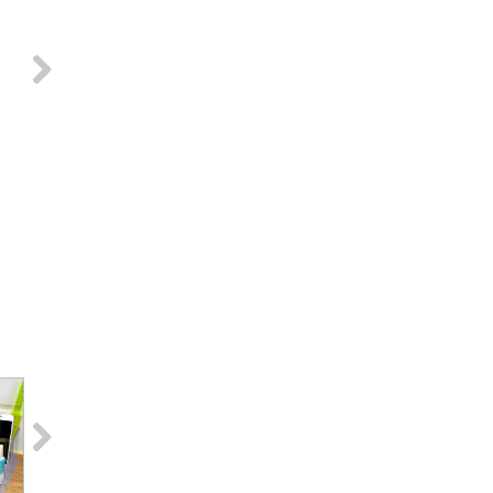
Next
Next