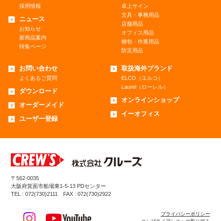
採用情報
卓上サイン
文具・事務用品
ニュース
店舗用品
お知らせ
オフィス用品
新商品案内
梱包・作業用品
特集ページ
防災用品
お問い合わせ
取扱海外ブランド
よくあるご質問
ELCO（エルコ）
Laurel（ローレル）
ダウンロード
オンラインショップ
オーダーメイド
イーオフィス
ユーザー登録
〒562-0035
大阪府箕面市船場東1-5-13 PDセンター
TEL : 072(730)2111 FAX : 072(730)2922
プライバシーポリシー