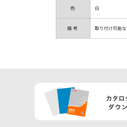
色
白
備考
取り付け可能な天