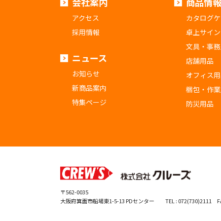
会社案内
商品情
アクセス
カタログケ
採用情報
卓上サイン
文具・事務
ニュース
店舗用品
お知らせ
オフィス用
新商品案内
梱包・作業
特集ページ
防災用品
〒562-0035
大阪府箕面市船場東1-5-13 PDセンター
TEL : 072(730)2111 FA