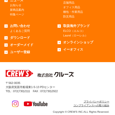
ニュース
店舗用品
お知らせ
オフィス用品
新商品案内
梱包・作業用品
特集ページ
防災用品
お問い合わせ
取扱海外ブランド
よくあるご質問
ELCO（エルコ）
Laurel（ローレル）
ダウンロード
オンラインショップ
オーダーメイド
イーオフィス
ユーザー登録
〒562-0035
大阪府箕面市船場東1-5-13 PDセンター
TEL : 072(730)2111 FAX : 072(730)2922
プライバシーポリシー
コンプライアンスへの取り組み
Copyright © CREW’S INC.ALL Rights Reserved.