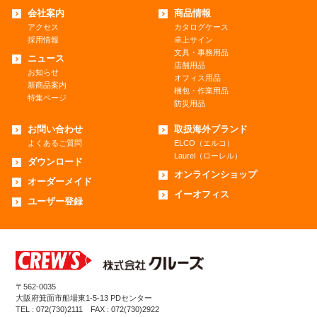
会社案内
商品情報
アクセス
カタログケース
採用情報
卓上サイン
文具・事務用品
ニュース
店舗用品
お知らせ
オフィス用品
新商品案内
梱包・作業用品
特集ページ
防災用品
お問い合わせ
取扱海外ブランド
よくあるご質問
ELCO（エルコ）
Laurel（ローレル）
ダウンロード
オンラインショップ
オーダーメイド
イーオフィス
ユーザー登録
〒562-0035
大阪府箕面市船場東1-5-13 PDセンター
TEL : 072(730)2111 FAX : 072(730)2922