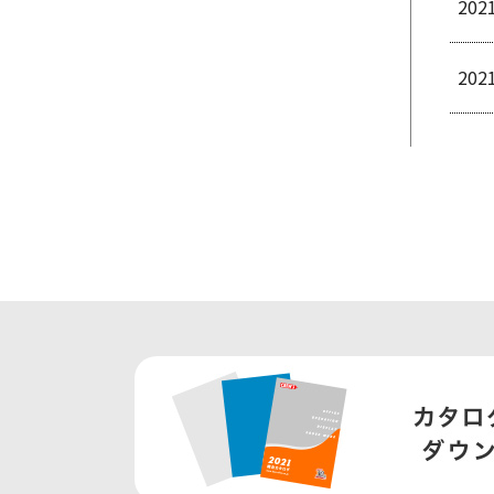
202
202