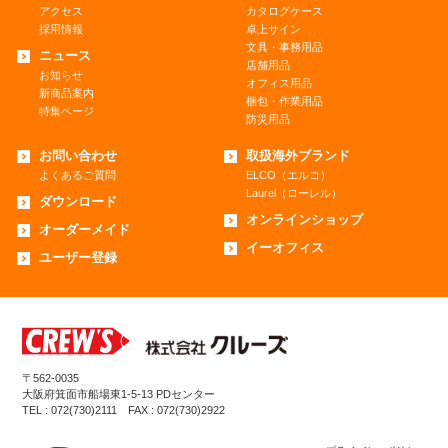
アクセス
カタログケース
採用情報
卓上サイン
文具・事務用品
ニュース
店舗用品
お知らせ
オフィス用品
新商品案内
梱包・作業用品
特集ページ
防災用品
お問い合わせ
取扱海外ブランド
よくあるご質問
ELCO（エルコ）
Laurel（ローレル）
ダウンロード
オンラインショップ
オーダーメイド
イーオフィス
ユーザー登録
〒562-0035
大阪府箕面市船場東1-5-13 PDセンター
TEL : 072(730)2111 FAX : 072(730)2922