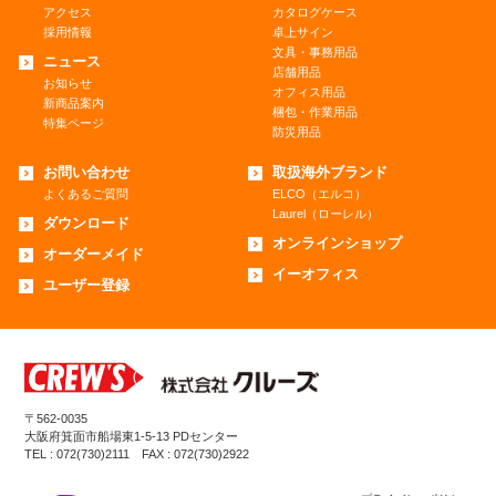
アクセス
カタログケース
採用情報
卓上サイン
文具・事務用品
ニュース
店舗用品
お知らせ
オフィス用品
新商品案内
梱包・作業用品
特集ページ
防災用品
お問い合わせ
取扱海外ブランド
よくあるご質問
ELCO（エルコ）
Laurel（ローレル）
ダウンロード
オンラインショップ
オーダーメイド
イーオフィス
ユーザー登録
〒562-0035
大阪府箕面市船場東1-5-13 PDセンター
TEL : 072(730)2111 FAX : 072(730)2922