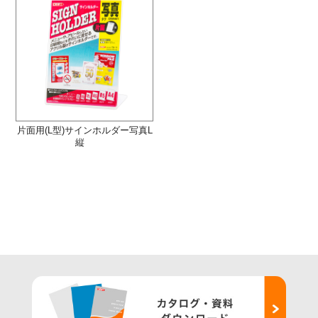
片面用(L型)サインホルダー写真L
縦