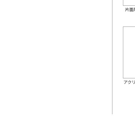
片面
アク