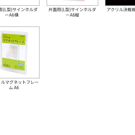
用(L型)サインホルダ
片面用(L型)サインホルダ
アクリル決裁箱 
ーA6横
ーA6縦
リルマグネットフレー
ム A6