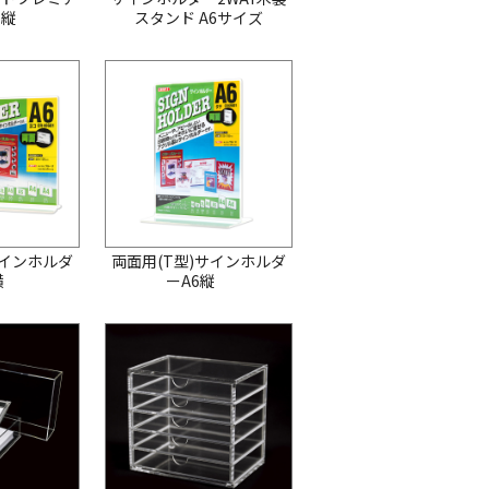
6縦
スタンド A6サイズ
サインホルダ
両面用(T型)サインホルダ
6横
ーA6縦