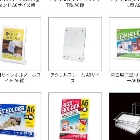
タンド A6サイズ横
T型 A6縦
L型 A
用サインホルダーホワ
アクリルフレーム A6サイ
両面用(T型)
イト A6縦
ズ
ーA