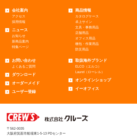
会社案内
商品情報
アクセス
カタログケース
採用情報
卓上サイン
文具・事務用品
ニュース
店舗用品
お知らせ
オフィス用品
新商品案内
梱包・作業用品
特集ページ
防災用品
お問い合わせ
取扱海外ブランド
よくあるご質問
ELCO（エルコ）
Laurel（ローレル）
ダウンロード
オンラインショップ
オーダーメイド
イーオフィス
ユーザー登録
〒562-0035
大阪府箕面市船場東1-5-13 PDセンター