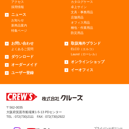
アクセス
カタログケース
採用情報
卓上サイン
文具・事務用品
ニュース
店舗用品
お知らせ
オフィス用品
新商品案内
梱包・作業用品
特集ページ
防災用品
お問い合わせ
取扱海外ブランド
よくあるご質問
ELCO（エルコ）
Laurel（ローレル）
ダウンロード
オンラインショップ
オーダーメイド
イーオフィス
ユーザー登録
〒562-0035
大阪府箕面市船場東1-5-13 PDセンター
TEL : 072(730)2111 FAX : 072(730)2922
プライバシーポリシー