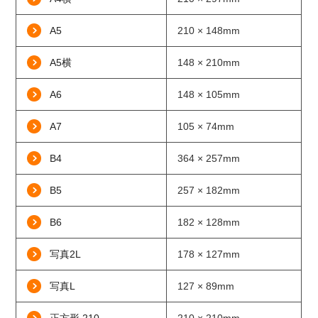
A5
210 × 148mm
A5横
148 × 210mm
A6
148 × 105mm
A7
105 × 74mm
B4
364 × 257mm
B5
257 × 182mm
B6
182 × 128mm
写真2L
178 × 127mm
写真L
127 × 89mm